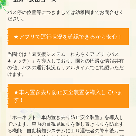
バス停の位置等につきましては
幼稚園までお問合せく
ださい。
★アプリで運行状況を確認できるから安心！
当園では「園支援システム れんらくアプリ（バス
キャッチ）」を導入しており、園との円滑な情報共有
の他、バスの運行状況もリアルタイムでご確認いただ
けます。
★車内置き去り防止安全装置を導入していま
す！
「ホーネット 車内置き去り防止安全装置」を導入し
ています。車内の目視見回りを促し置き去りを防止す
る機能、自動検知システムにより運転者の降車後万一