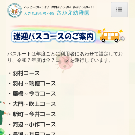
ホーム
園長メッセージ
子どもが育つヒミツ
バスルートは年度ごとに利用者にあわせて設定してお
り、令和７年度は全７コースを運行しています。
わんぱくプロジェクト｜さかえ幼稚園の農育 食
育 共育
・羽村コース
ほのぼのエピソード
・羽村～瑞穂コース
・藤橋～今寺コース
入園のご案内
・大門～吹上コース
新二十歳の集い2025
・新町～今井コース
・河辺～小作コース
・長淵～友田コース