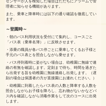
センサーが人を検知した場合はただちにアラームで管
理者に知らせる機能があります。
また、乗車と降車時には以下の通り確認を徹底してい
ます。
～登園時～
・朝のバス利用状況を受付にて集約し、コースごと
「バス表（乗車名簿）」に反映させます。
・添乗の職員が各バス停ごとに乗車してくるお子様と
手元のバス表とを照合しながら乗せます。
・バス停到着時に姿がない場合は、幼稚園に無線で連
絡の有無を確認します。定刻まで待ち、時間を過ぎた
ら出発する旨を幼稚園に無線連絡し出発します。（遅
刻の場合は保護者の方が直接園にお連れください。
）
・幼稚園に到着したらバス表の人数と降車する人数を
照合しながらお子様を降ろし、忘れ物がないかなどバ
ス内を確認しながら消毒作業をして次のコースに出発
します。